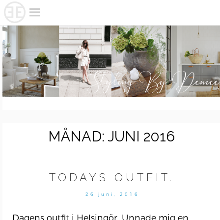
Skip
to
content
MÅNAD:
JUNI 2016
TODAYS OUTFIT.
26 juni, 2016
Dagens outfit i Helsingör. Unnade mig en