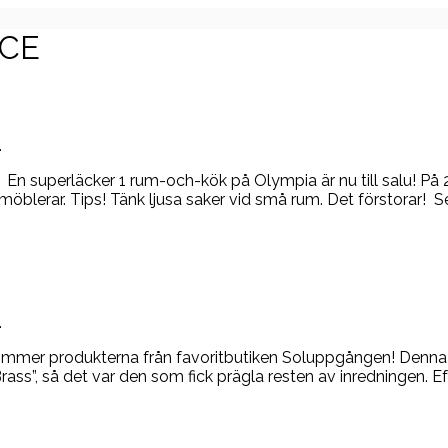
ICE
.
 superläcker 1 rum-och-kök på Olympia är nu till salu! På 2
öblerar. Tips! Tänk ljusa saker vid små rum. Det förstorar! Sen
.
kommer produkterna från favoritbutiken Soluppgången! Denna 
s”, så det var den som fick prägla resten av inredningen. Eft