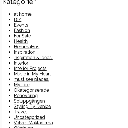
Kategorier
at home.
DIY
Events
Fashion
For Sale
Health
HemmaHos
Inspiration
inspiration & ideas.
Interior
Interior Projects
Music in My Heart
must see places.
My Life
Okategoriserade
Renovering
Soluppgången
Styling By Denice
Travel
Uncategorized
Valvet Mäklarfirma