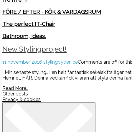
FÖRE / EFTER - KÖK & VARDAGSRUM
The perfect IT-Chair
Bathroom, ideas.
New Stylingproject!
11 november, 2016
stylingbydenice
Comments are off for thi
Min senaste styling… i en helt fantastisk sekelskiftslägen
Hemnet, HÄR. Denna veckan fick vi äran att styla denna fan
Read More…
Posts
Older posts
Privacy & cookies
navigation