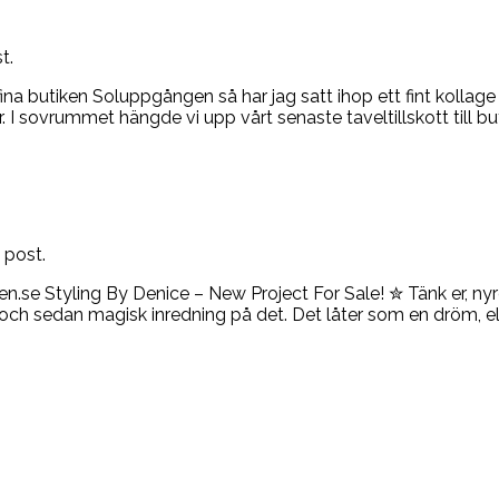
t.
tiken Soluppgången så har jag satt ihop ett fint kollage – sk
I sovrummet hängde vi upp vårt senaste taveltillskott till bu
 post.
se Styling By Denice – New Project For Sale! ✮ Tänk er, nyren
oset och sedan magisk inredning på det. Det låter som en drö