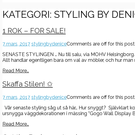
KATEGORI:
STYLING BY DEN
1 ROK – FOR SALE!
7 mars, 2017
stylingbydenice
Comments are off for this post
SENASTE STYLINGEN … Nu till salu, via MOHV Helsingborg. En
Allt handlar egentligen bara om val av möbler, och hur man m
Read More…
Skaffa Stilen! ✩
7 mars, 2017
stylingbydenice
Comments are off for this post
Vår senaste styling såg ut så här… Hur snyggt? Självklart 
ursnygga väggdekorationen i mässing ”Gogo Wall Display Bras
Read More…