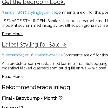
Get the Bedroom Look.
3 januari, 2017
stylingbydenice
Comments are off for this pos
SENASTE STYLINGEN… Skaffa stilen… ✮ I samarbete med fina bu
modernt sovrum med inslag av lekfullhet och gröna nyanser. 
Read More…
Latest Styling for Sale ✮
8 december, 2016
stylingbydenice
Comments are off for this
Alla produkter som vi stylat med kommer ifrån Soluppgangen.
gigantiskt läckert glasparti som tar dig till en walk-in-cl
Read More…
Rekommenderade inlägg
Final - Babybump - Month ♡
h o m e ♡