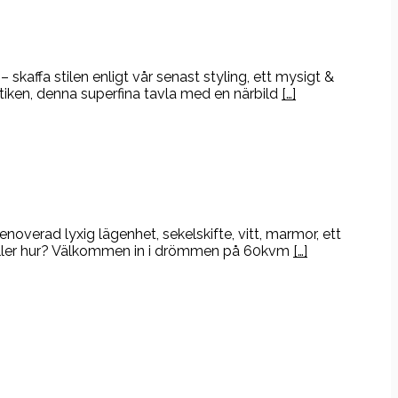
affa stilen enligt vår senast styling, ett mysigt &
tiken, denna superfina tavla med en närbild
[…]
overad lyxig lägenhet, sekelskifte, vitt, marmor, ett
m, eller hur? Välkommen in i drömmen på 60kvm
[…]