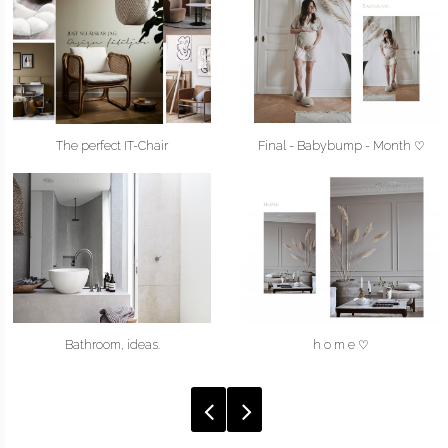
The perfect IT-Chair
Final - Babybump - Month ♡
Bathroom, ideas.
h o m e ♡