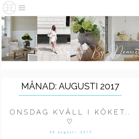
Skip
to
content
MÅNAD:
AUGUSTI 2017
ONSDAG KVÄLL I KÖKET..
♡
30 augusti, 2017