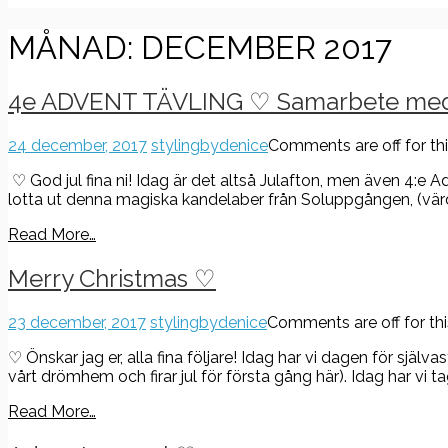
MÅNAD:
DECEMBER 2017
4e ADVENT TÄVLING ♡ Samarbete me
24 december, 2017
stylingbydenice
Comments are off for thi
♡ God jul fina ni! Idag är det altså Julafton, men även 4:e 
lotta ut denna magiska kandelaber från Soluppgången, (värde
Read More…
Merry Christmas ♡
23 december, 2017
stylingbydenice
Comments are off for thi
♡ Önskar jag er, alla fina följare! Idag har vi dagen för själv
vårt drömhem och firar jul för första gång här). Idag har vi ta
Read More…