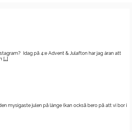
instagram? Idag på 4:e Advent & Julafton har jag äran att
ch
[…]
t den mysigaste julen på länge (kan också bero på att vi bor i