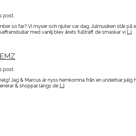
s post.
ember so far? Vi myser och njuter var dag. Julmusiken står på e
affransbullar med vanilj blev årets fullträff, de smaskar vi
[…]
BEMZ
s post.
ig helg! Jag & Marcus är nyss hemkomna från en underbar julig 
romenerar & shoppar längs de
[…]