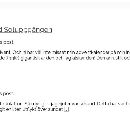
d Soluppgången
s post.
Advent. Och ni har väl inte missat min adventkalender på min 
 799kr) gigantisk är den och jag älskar den! Den är rustik o
s post.
aste Julafton. Så mysigt – jag njuter var sekund. Detta har vari
git en liten utflykt över sundet
[…]