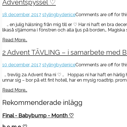
Adventspyssel ♡
18 december, 2017
stylingbydenice
Comments are off for thi
.. en julig hälsning från mig till er ♡ Har ni haft en bra dec
likaså stjärnorna i fönstren och alla ljus på borden… Magiska s
Read More…
2 Advent TÄVLING – i samarbete med 
10 december, 2017
stylingbydenice
Comments are off for thi
.. trevlig 2a Advent fina ni ♡ .. Hoppas ni har haft en härl
unnar sig – bor på ett fint hotell, har en mysig roadtrip, p
Read More…
Rekommenderade inlägg
Final - Babybump - Month ♡
h o m e ♡