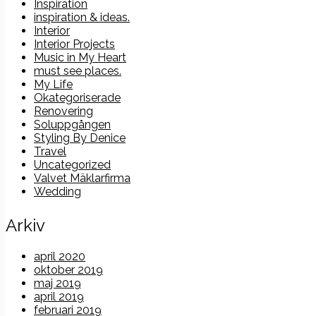
Inspiration
inspiration & ideas.
Interior
Interior Projects
Music in My Heart
must see places.
My Life
Okategoriserade
Renovering
Soluppgången
Styling By Denice
Travel
Uncategorized
Valvet Mäklarfirma
Wedding
Arkiv
april 2020
oktober 2019
maj 2019
april 2019
februari 2019