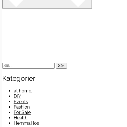
Sök
efter:
Kategorier
at home.
DIY
Events
Fashion
For Sale
Health
HemmaHos