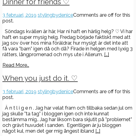
Dinner for friends ♡
3 februari, 2019
stylingbydenice
Comments are off for this
post.
Söndags kvällen är här, Har ni haft en härlig helg? ♡ Vi har
haft en super mysig helg. Fredag började faktiskt med att
jag sov över hos mina föräldrar, hur mysigt är det inte att
få vara ”barn” igen då och då? Firade in helgen med lyxig 3
rätters, långpromenad och mys ute i Allerum.
[…]
Read More…
When you just do it. ♡
3
3 februari, 2019
stylingbydenice
Comments are off for this
februari,
post.
2019
Ä n t l i g e n . Jag har velat fram och tillbaka sedan jul om
jag skulle ”ta tag” i bloggen igen och inte kunnat
bestämma mig.. Jag har liksom bara skjutit på ”problemet”
och grävt huvudet i sanden. Egentligen är ju bloggen
något kul, men det ger mig ångest ibland
[…]