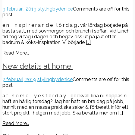
9
9 februari, 2019
stylingbydenice
Comments are off for this
februari,
post.
2019
e n i n s p i r e r a n d e l ö r d a g . vår lördag började på
bästa sätt, med sovmorgon och brunch i soffan. vid lunch
tid tog vi tag i dagen och begav oss ut på jakt efter
badrum & köks-inspiration. Vi började
[…]
Read More…
New details at home.
7 februari, 2019
stylingbydenice
Comments are off for this
post.
a t h o m e . y e s t e r d a y . godkväll fina ni, hoppas ni
haft en härlig torsdag? Jag har haft en bra dag på jobb,
hunnit med en massa praktiska saker & förberett inför ett
stort projekt i helgen med jobb. Ska berätta mer om
[…]
Read More…