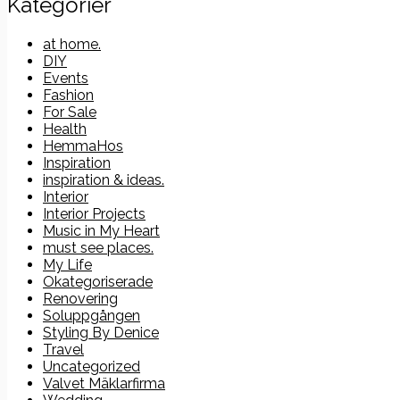
Kategorier
at home.
DIY
Events
Fashion
For Sale
Health
HemmaHos
Inspiration
inspiration & ideas.
Interior
Interior Projects
Music in My Heart
must see places.
My Life
Okategoriserade
Renovering
Soluppgången
Styling By Denice
Travel
Uncategorized
Valvet Mäklarfirma