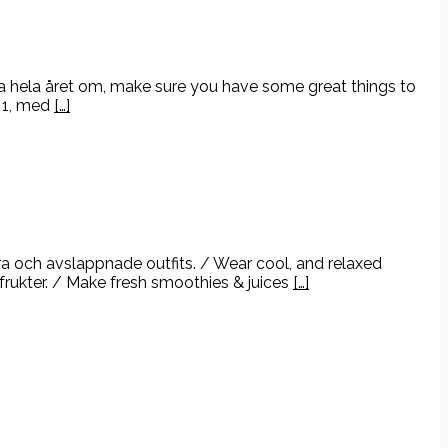
t ha hela året om, make sure you have some great things to
l 1, med
[…]
ra och avslappnade outfits. / Wear cool, and relaxed
frukter. / Make fresh smoothies & juices
[…]