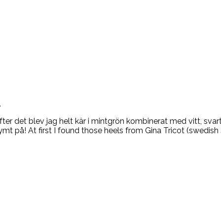
.
efter det blev jag helt kär i mintgrön kombinerat med vitt, sv
 på! At first I found those heels from Gina Tricot (swedish s