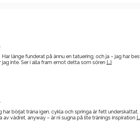
.
ar länge funderat på ännu en tatuering, och ja – jag har be
jag inte. Ser i alla fram emot detta som sören
[…]
.
har börjat träna igen, cykla och springa är fett underskattat, 
 av vädret, anyway – är ni sugna på lite tränings inspiration
[…