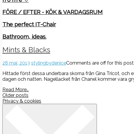
FÖRE / EFTER - KÖK & VARDAGSRUM
The perfect IT-Chair
Bathroom, ideas.
Mints & Blacks
28 maj, 2013
stylingbydenice
Comments are off for this post
Hittade först dessa underbara skorna från Gina Tricot, och 
dagen och natten. Nagellacket från Chanel kommer vara grymt
Read More…
Posts
Older posts
Privacy & cookies
navigation