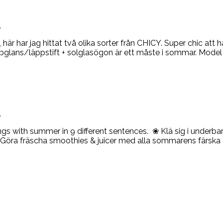
.
här har jag hittat två olika sorter från CHICY. Super chic at
läppglans/läppstift + solglasögon är ett måste i sommar. Mode
.
gs with summer in 9 different sentences. ❀ Klä sig i underba
. ❀ Göra fräscha smoothies & juicer med alla sommarens färska 