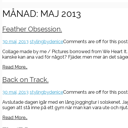
MÅNAD:
MAJ 2013
Feather Obsession.
30 maj, 2013
stylingbydenice
Comments are off for this post
Collage made by me / Pictures borrowed from We Heart It. H
kanske kan ana vad för något? Fjäder, men mer än det säger 
Read More…
Back on Track.
30 maj, 2013
stylingbydenice
Comments are off for this post
Avslutade dagen igår med en lång joggingtur i solskenet. Jag 
sugen att stå inne på ett gym när man kan vara ute och njuta
Read More…