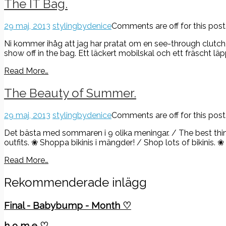
The IT Bag.
29 maj, 2013
stylingbydenice
Comments are off for this post
Ni kommer ihåg att jag har pratat om en see-through clutch, 
show off in the bag. Ett läckert mobilskal och ett fräscht 
Read More…
The Beauty of Summer.
29 maj, 2013
stylingbydenice
Comments are off for this post
Det bästa med sommaren i 9 olika meningar. / The best thin
outfits. ❀ Shoppa bikinis i mängder! / Shop lots of bikinis
Read More…
Rekommenderade inlägg
Final - Babybump - Month ♡
h o m e ♡