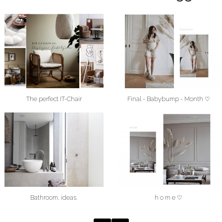
The perfect IT-Chair
Final - Babybump - Month ♡
Bathroom, ideas.
h o m e ♡