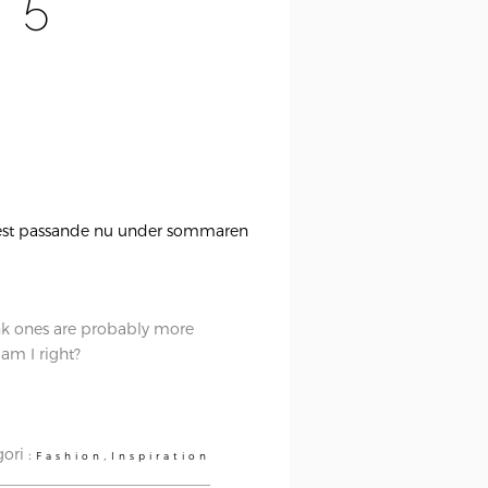
 5
r mest passande nu under sommaren
pink ones are probably more
 am I right?
ori :
,
Fashion
Inspiration