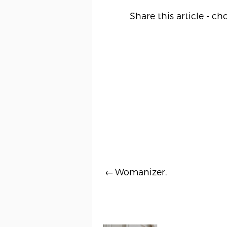
Share this article - c
Womanizer.
Inläggsnavigering