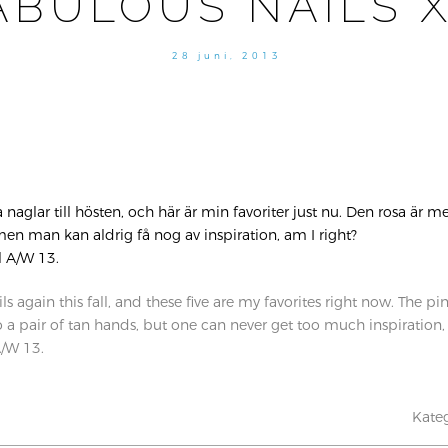
ABULOUS NAILS X
28 juni, 2013
 naglar till hösten, och här är min favoriter just nu. Den rosa ä
men man kan aldrig få nog av inspiration, am I right?
ll A/W 13.
ls again this fall, and these five are my favorites right now. The 
 pair of tan hands, but one can never get too much inspiration,
 A/W 13.
Kateg