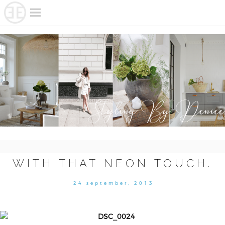
Skip
to
content
WITH THAT NEON TOUCH.
24 september, 2013