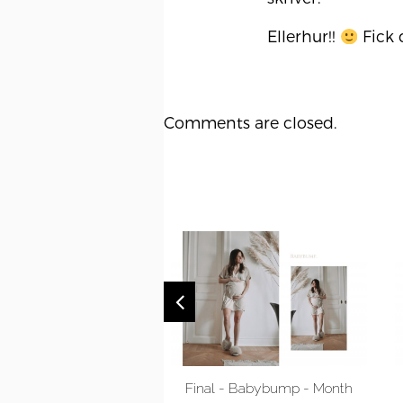
Ellerhur!!
Fick 
Comments are closed.
Bathroom, ideas.
Final - Babybump - Month