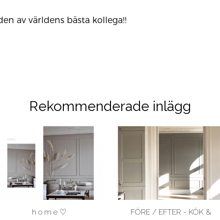
den av världens bästa kollega!!
Rekommenderade inlägg
h o m e ♡
FÖRE / EFTER - KÖK &