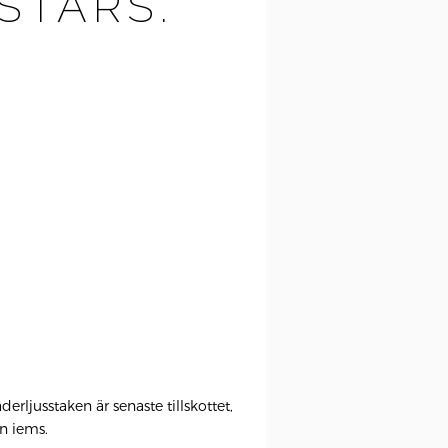
STARS.
derljusstaken är senaste tillskottet,
ån iems.