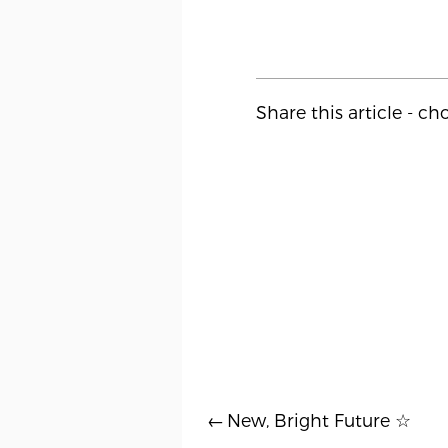
Share this article - c
New, Bright Future ☆
Inläggsnavigering