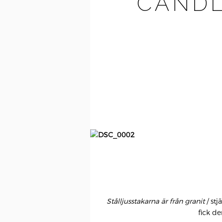
CANDL
Stålljusstakarna är från granit
/ st
fick de