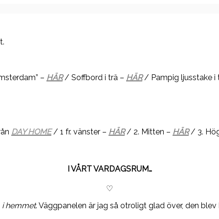
t.
Amsterdam” –
HÄR
/ Soffbord i trä –
HÄR
/ Pampig ljusstake i 
rån
DAY HOME
/ 1 fr. vänster –
HÄR
/ 2. Mitten –
HÄR
/ 3. Hö
I VÅRT VARDAGSRUM…
♡
m i hemmet
. Väggpanelen är jag så otroligt glad över, den ble