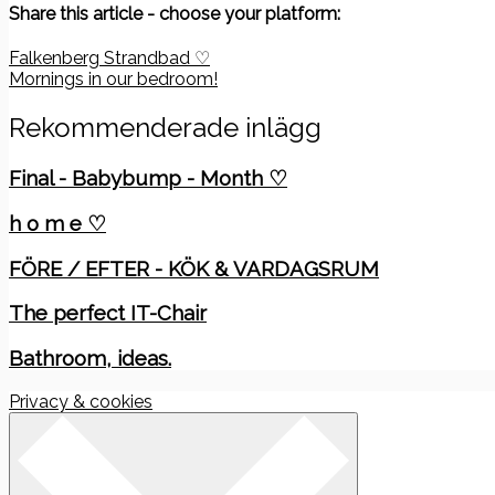
Share this article - choose your platform:
Inläggsnavigering
Falkenberg Strandbad ♡
Mornings in our bedroom!
Rekommenderade inlägg
Final - Babybump - Month ♡
h o m e ♡
FÖRE / EFTER - KÖK & VARDAGSRUM
The perfect IT-Chair
Bathroom, ideas.
Privacy & cookies