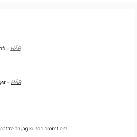
trä –
HÄR
ger –
HÄR
v bättre än jag kunde drömt om.