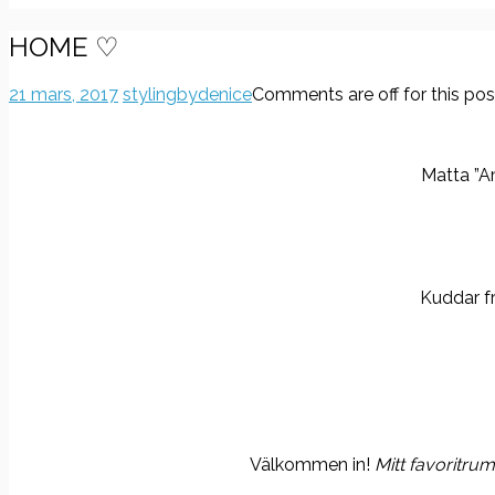
HOME ♡
21 mars, 2017
stylingbydenice
Comments are off for this pos
Matta ”
Kuddar f
Välkommen in!
Mitt favoritru