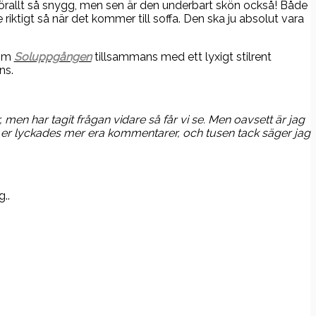
örallt så snygg, men sen är den underbart skön också! Både
 riktigt så när det kommer till soffa. Den ska ju absolut vara
om
Soluppgången
tillsammans med ett lyxigt stilrent
ns.
en har tagit frågan vidare så får vi se. Men oavsett är jag
a av er lyckades mer era kommentarer, och tusen tack säger jag
..