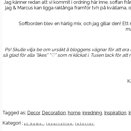
Jag känner redan att vi kommit i ordning här inne, soffan
jag & Marcus kan ligga raklånga framför tv’n på kvällarna, oc
Soffborden blev en härlig mix, och jag gillar den! Ett
ma
Ps! Skulle vilja be om ursäkt å bloggens vägnar för att er
så glad för alla ”likes” ”♡” som ni klickat i. Tusen tack för
K
Tagged as:
Decor
,
Decoration
,
home
,
inredning
,
Inspiration
,
I
Kategori :
,
,
at home.
Inspiration
Interior