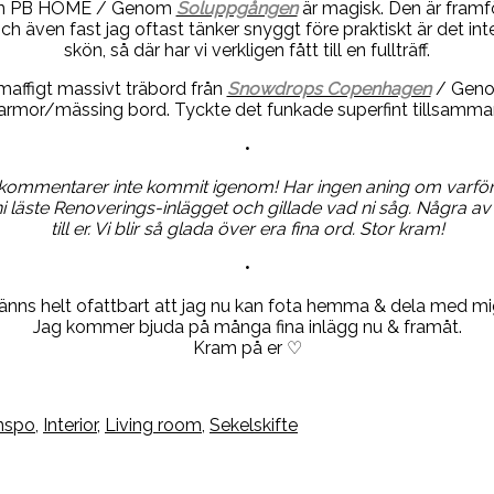
 från PB HOME / Genom
Soluppgången
är magisk. Den är framf
h även fast jag oftast tänker snyggt före praktiskt är det inte
skön, så där har vi verkligen fått till en fullträff.
 maffigt massivt träbord från
Snowdrops Copenhagen
/ Gen
rmor/mässing bord. Tyckte det funkade superfint tillsamma
•
a kommentarer inte kommit igenom! Har ingen aning om varför, m
 att ni läste Renoverings-inlägget och gillade vad ni såg. Någr
till er. Vi blir så glada över era fina ord. Stor kram!
•
änns helt ofattbart att jag nu kan fota hemma & dela med mig
Jag kommer bjuda på många fina inlägg nu & framåt.
Kram på er ♡
nspo
,
Interior
,
Living room
,
Sekelskifte