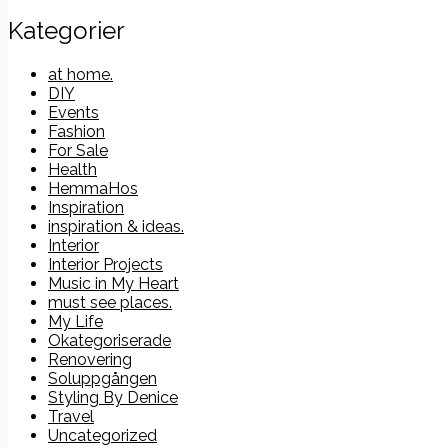
efter:
Kategorier
at home.
DIY
Events
Fashion
For Sale
Health
HemmaHos
Inspiration
inspiration & ideas.
Interior
Interior Projects
Music in My Heart
must see places.
My Life
Okategoriserade
Renovering
Soluppgången
Styling By Denice
Travel
Uncategorized