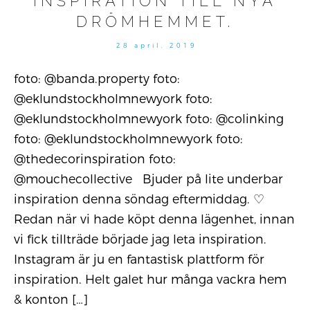
INSPIRATION TILL NYA
DRÖMHEMMET.
28 april, 2019
foto: @banda.property foto:
@eklundstockholmnewyork foto:
@eklundstockholmnewyork foto: @colinking
foto: @eklundstockholmnewyork foto:
@thedecorinspiration foto:
@mouchecollective Bjuder på lite underbar
inspiration denna söndag eftermiddag. ♡
Redan när vi hade köpt denna lägenhet, innan
vi fick tillträde började jag leta inspiration.
Instagram är ju en fantastisk plattform för
inspiration. Helt galet hur många vackra hem
& konton
[…]