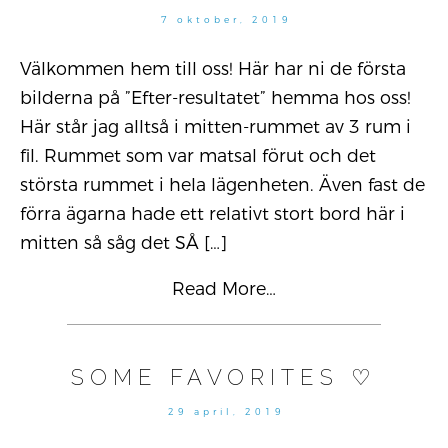
7
7 oktober, 2019
oktober,
2019
Välkommen hem till oss! Här har ni de första
bilderna på ”Efter-resultatet” hemma hos oss!
Här står jag alltså i mitten-rummet av 3 rum i
fil. Rummet som var matsal förut och det
största rummet i hela lägenheten. Även fast de
förra ägarna hade ett relativt stort bord här i
mitten så såg det SÅ
[…]
Read More…
SOME FAVORITES ♡
28
29 april, 2019
april,
2019