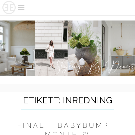
Skip
to
content
ETIKETT:
INREDNING
FINAL – BABYBUMP –
MONTH ♡