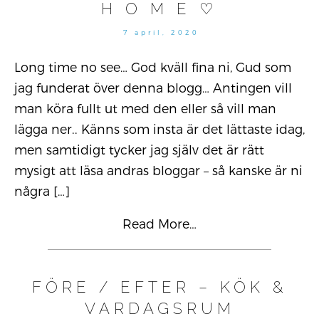
H O M E ♡
7
7 april, 2020
april,
2020
Long time no see… God kväll fina ni, Gud som
jag funderat över denna blogg… Antingen vill
man köra fullt ut med den eller så vill man
lägga ner.. Känns som insta är det lättaste idag,
men samtidigt tycker jag själv det är rätt
mysigt att läsa andras bloggar – så kanske är ni
några
[…]
Read More…
FÖRE / EFTER – KÖK &
VARDAGSRUM