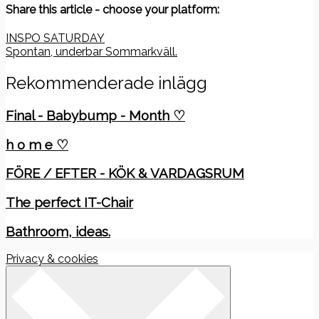
Share this article - choose your platform:
Inläggsnavigering
INSPO SATURDAY
Spontan, underbar Sommarkväll.
Rekommenderade inlägg
Final - Babybump - Month ♡
h o m e ♡
FÖRE / EFTER - KÖK & VARDAGSRUM
The perfect IT-Chair
Bathroom, ideas.
Privacy & cookies