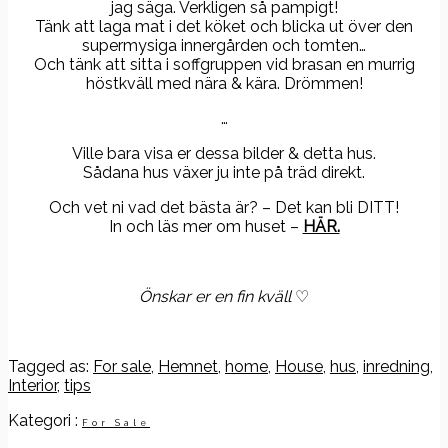
jag säga. Verkligen så pampigt!
Tänk att laga mat i det köket och blicka ut över den
supermysiga innergården och tomten…
Och tänk att sitta i soffgruppen vid brasan en murrig
höstkväll med nära & kära. Drömmen!
…
Ville bara visa er dessa bilder & detta hus.
Sådana hus växer ju inte på träd direkt.
Och vet ni vad det bästa är? – Det kan bli DITT!
In och läs mer om huset –
HÄR.
Önskar er en fin kväll
♡
Tagged as:
For sale
,
Hemnet
,
home
,
House
,
hus
,
inredning
,
Interior
,
tips
Kategori :
For Sale