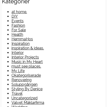
Kategorier
at home.
DIY
Events
Fashion
For Sale
Health
HemmaHos
Inspiration
inspiration & ideas.
Interior
Interior Projects
Music in My Heart
must see places.
My Life
Okategoriserade
Renovering
Soluppgången
Styling By Denice
Travel
Uncategorized
Valvet Mäklarfirma