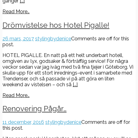
gånger
[…]
Read More…
Drömvistelse hos Hotel Pigalle!
26 mars, 2017
stylingbydenice
Comments are off for this
post.
HOTEL PIGALLE. En natt på ett helt underbart hotell,
omgiven av lyx, godsaker & förträfflig service! För några
veckor sedan var jag iväg med två fina tjejer i Göteborg. Vi
skulle upp för ett stort inrednings-event i samarbete med
Trendenser, och så passade vi på att göra en liten
weekend av vistelsen – och så
[…]
Read More…
Renovering Pågår…
11 december, 2016
stylingbydenice
Comments are off for
this post.