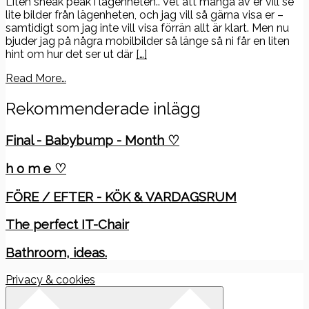
Liten sneak peak i lägenheten.. Vet att många av er vill se
lite bilder från lägenheten, och jag vill så gärna visa er –
samtidigt som jag inte vill visa förrän allt är klart. Men nu
bjuder jag på några mobilbilder så länge så ni får en liten
hint om hur det ser ut där
[…]
Read More…
Rekommenderade inlägg
Final - Babybump - Month ♡
h o m e ♡
FÖRE / EFTER - KÖK & VARDAGSRUM
The perfect IT-Chair
Bathroom, ideas.
Privacy & cookies