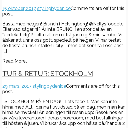
15 oktober, 2017
stylingbydenice
Comments are off for this
post.
Bästa med helgen! Brunch i Helsingborg! @Nellysfoodetc
Eller vad säger ni? Är inte BRUNCH en stor del av en
”perfekt helg”? I alla fall om ni frågar mig & min sambo. Vi
älskar att unna oss gott, speciellt på helgen. Vi har testat
de flesta brunch-ställen i city – men det som fall oss bäst
[…]
Read More…
TUR & RETUR: STOCKHOLM
29 mars, 2017
stylingbydenice
Comments are off for this
post.
STOCKHOLM PÅ EN DAG! Lets face it. Man kan inte
hinna med Allt i denna huvudstad på en dag, men man kan
hinna se mycket! Anledningen till resan upp: Besök hos en
av våra leverantörer i deras showroom, med beställningar
till hösten & julen. Vi brukar åka upp och hälsa på/handla 2